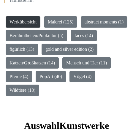
Künstlerin.
Werkübersicht
Malerei (125)
abstract moments (1)
Berühmtheiten/Popkultur (5)
faces (14)
figürlich (13)
gold and silver edition (2)
Katzen/Großkatzen (14)
Mensch und Tier (11)
Pferde (4)
PopArt (40)
Vögel (4)
Wildtiere (18)
AuswahlKunstwerke