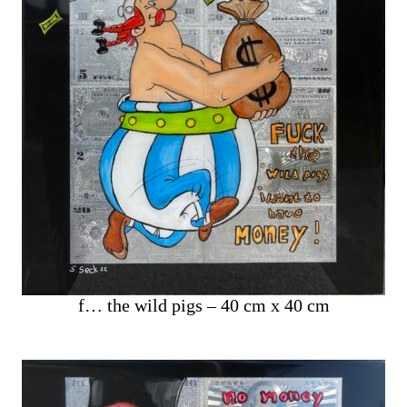
f… the wild pigs – 40 cm x 40 cm